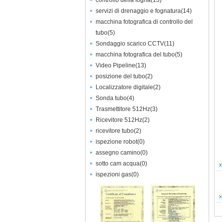
controllo della fogna
(
13
)
servizi di drenaggio e fognatura
(
14
)
macchina fotografica di controllo del
tubo
(
5
)
Sondaggio scarico CCTV
(
11
)
macchina fotografica del tubo
(
5
)
Video Pipeline
(
13
)
posizione del tubo
(
2
)
Localizzatore digitale
(
2
)
Sonda tubo
(
4
)
Trasmettitore 512Hz
(
3
)
Ricevitore 512Hz
(
2
)
ricevitore tubo
(
2
)
ispezione robot
(
0
)
assegno camino
(
0
)
sotto cam acqua
(
0
)
ispezioni gas
(
0
)