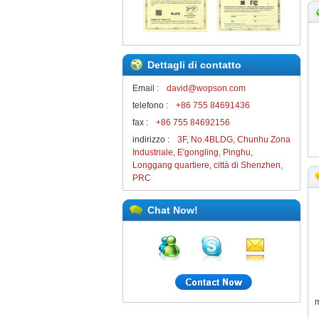
Dettagli di contatto
Email :
david@wopson.com
telefono :
+86 755 84691436
fax :
+86 755 84692156
indirizzo :
3F, No.4BLDG, Chunhu Zona
Industriale, E'gongling, Pinghu,
Longgang quartiere, città di Shenzhen,
PRC
Chat Now!