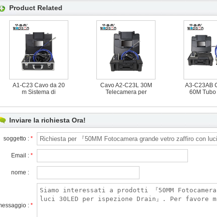
Product Related
A1-C23 Cavo da 20
Cavo A2-C23L 30M
A3-C23AB C
m Sistema di
Telecamera per
60M Tubo 
telecamere a circuito
lispezione di tubi
fognario 9 
chiuso per tubi di
idraulici minuscola e
monitor T
ispezione di scarichi
di nuova durata con
Telecame
fognari
trasmettitore 512Hz
autolivella
Inviare la richiesta Ora!
soggetto :
*
Email :
*
nome :
messaggio :
*