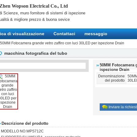
Zhen Wopson Electrical Co., Ltd
i Scienze, muro fornitore di sistemi di ispezione
ualità & migliore prezzo & buona sevice
ica di visualizzazione
Contattaci
messaggio
50MM Fotocamera grande vetro zaffiro con luci 30LED per ispezione Drain
macchina fotografica del tubo
50MM Fotocamera gr
ispezione Drain
Denominazione
50MM 
del prodotto
30LED
Inviare la richies
Descrizione del prodotto
MODELLO NO.WPS712C