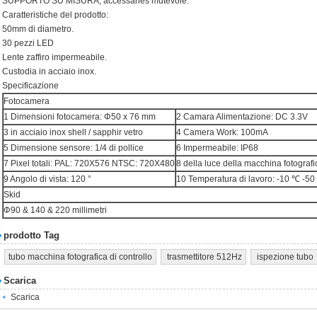
SUPPORTO SU MISURA, accessaries mutevole.
Caratteristiche del prodotto:
50mm di diametro.
30 pezzi LED
Lente zaffiro impermeabile.
Custodia in acciaio inox.
Specificazione
Fotocamera
1 Dimensioni fotocamera: Φ50 x 76 mm
2 Camara Alimentazione: DC 3.3V
3 in acciaio inox shell / sapphir vetro
4 Camera Work: 100mA
5 Dimensione sensore: 1/4 di pollice
6 Impermeabile: IP68
7 Pixel totali: PAL: 720X576 NTSC: 720X480
8 della luce della macchina fotograf
9 Angolo di vista: 120 °
10 Temperatura di lavoro: -10 ℃ -5
Skid
Φ90 & 140 & 220 millimetri
prodotto Tag
tubo macchina fotografica di controllo
trasmettitore 512Hz
ispezione tubo
Scarica
Scarica