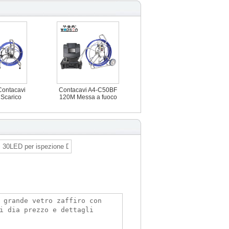
ontacavi
Contacavi A4-C50BF
Scarico
120M Messa a fuoco
Ispezione
manuale Tubo
FT 512Hz
fognatura Ispezione
ra CCTV
scarico Snake
nte Snake
Telecamera CCTV
autolivellante