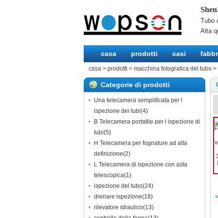
Shen
Tubo d
Alta q
casa
prodotti
casi
fabbr
casa
>
prodotti
>
macchina fotografica del tubo
>
Categorie di prodotti
Una telecamera semplificata per l
ispezione dei tubi
(
4
)
B Telecamera portatile per l ispezione di
tubi
(
5
)
H Telecamera per fognature ad alta
definizione
(
2
)
L Telecamera di ispezione con asta
telescopica
(
1
)
ispezione del tubo
(
24
)
drenare ispezione
(
18
)
rilevatore idraulico
(
13
)