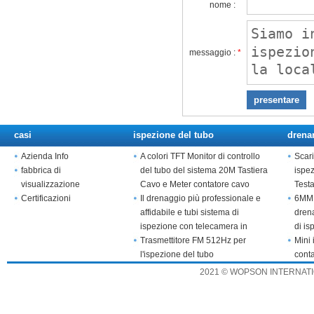
nome :
messaggio :
*
casi
ispezione del tubo
drena
Azienda Info
A colori TFT Monitor di controllo
Scari
fabbrica di
del tubo del sistema 20M Tastiera
ispe
visualizzazione
Cavo e Meter contatore cavo
Test
Certificazioni
Il drenaggio più professionale e
6MM 
affidabile e tubi sistema di
drena
ispezione con telecamera in
di is
acciaio inox
Trasmettitore FM 512Hz per
Mini 
l'ispezione del tubo
cont
2021 © WOPSON INTERNATION