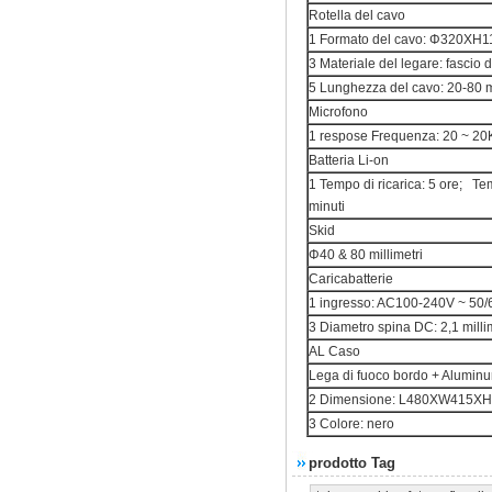
Rotella del cavo
1 Formato del cavo: Φ320XH
3 Materiale del legare: fascio di
5 Lunghezza del cavo: 20-80 
Microfono
1 respose Frequenza: 20 ~ 2
Batteria Li-on
1 Tempo di ricarica: 5 ore; Te
minuti
Skid
Φ40 & 80 millimetri
Caricabatterie
1 ingresso: AC100-240V ~ 50
3 Diametro spina DC: 2,1 milli
AL Caso
Lega di fuoco bordo + Aluminu
2 Dimensione: L480XW415X
3 Colore: nero
prodotto Tag