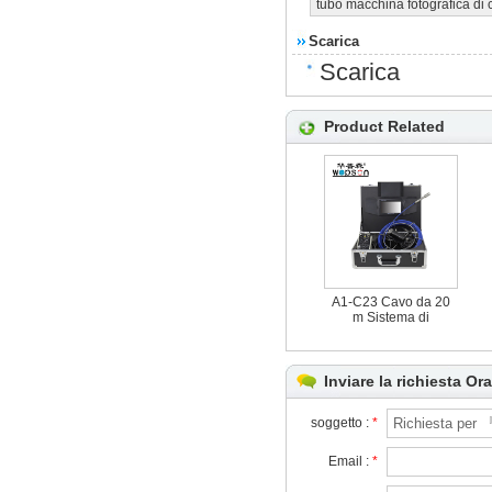
tubo macchina fotografica di 
Scarica
Scarica
Product Related
A1-C23 Cavo da 20
m Sistema di
telecamere a circuito
chiuso per tubi di
ispezione di scarichi
fognari
Inviare la richiesta Ora
soggetto :
*
Email :
*