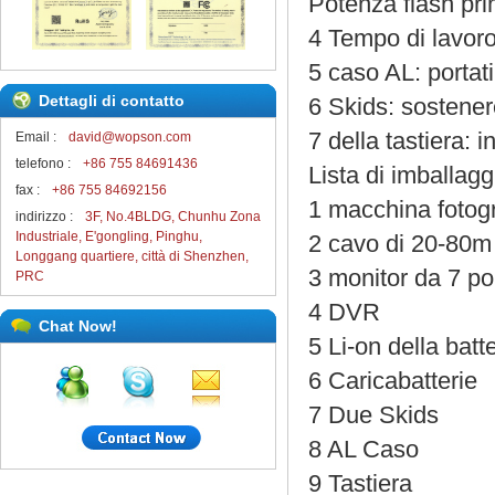
Potenza flash pri
4 Tempo di lavoro 
5 caso AL: portati
Dettagli di contatto
6 Skids: sostener
7 della tastiera: i
Email :
david@wopson.com
telefono :
+86 755 84691436
Lista di imballagg
fax :
+86 755 84692156
1 macchina fotogra
indirizzo :
3F, No.4BLDG, Chunhu Zona
Industriale, E'gongling, Pinghu,
2 cavo di 20-80m
Longgang quartiere, città di Shenzhen,
3 monitor da 7 pol
PRC
4 DVR
Chat Now!
5 Li-on della batt
6 Caricabatterie
7 Due Skids
8 AL Caso
9 Tastiera