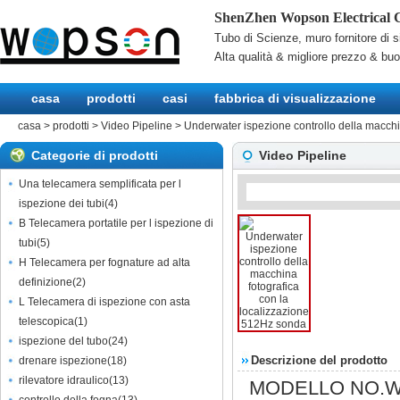
ShenZhen Wopson Electrical C
Tubo di Scienze, muro fornitore di s
Alta qualità & migliore prezzo & bu
casa
prodotti
casi
fabbrica di visualizzazione
casa
>
prodotti
>
Video Pipeline
>
Underwater ispezione controllo della macchi
Categorie di prodotti
Video Pipeline
Una telecamera semplificata per l
ispezione dei tubi
(
4
)
B Telecamera portatile per l ispezione di
tubi
(
5
)
H Telecamera per fognature ad alta
definizione
(
2
)
L Telecamera di ispezione con asta
telescopica
(
1
)
ispezione del tubo
(
24
)
Descrizione del prodotto
drenare ispezione
(
18
)
rilevatore idraulico
(
13
)
MODELLO NO.