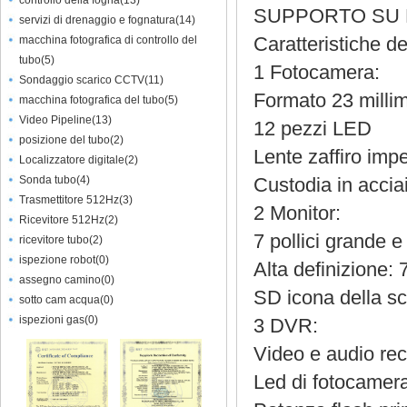
controllo della fogna
(
13
)
SUPPORTO SU MI
servizi di drenaggio e fognatura
(
14
)
Caratteristiche de
macchina fotografica di controllo del
tubo
(
5
)
1 Fotocamera:
Sondaggio scarico CCTV
(
11
)
Formato 23 millim
macchina fotografica del tubo
(
5
)
Video Pipeline
(
13
)
12 pezzi LED
posizione del tubo
(
2
)
Lente zaffiro imp
Localizzatore digitale
(
2
)
Sonda tubo
(
4
)
Custodia in accia
Trasmettitore 512Hz
(
3
)
2 Monitor:
Ricevitore 512Hz
(
2
)
7 pollici grande e
ricevitore tubo
(
2
)
ispezione robot
(
0
)
Alta definizione:
assegno camino
(
0
)
SD icona della s
sotto cam acqua
(
0
)
ispezioni gas
(
0
)
3 DVR:
Video e audio rec
Led di fotocamera 