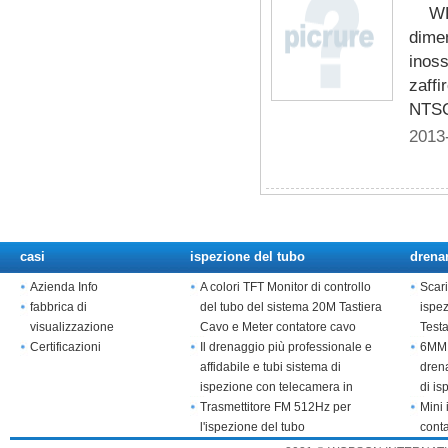
WP
isp
dime
inoss
zaffi
NTSC:
2013
casi
ispezione del tubo
drena
Azienda Info
A colori TFT Monitor di controllo
Scari
fabbrica di
del tubo del sistema 20M Tastiera
ispe
visualizzazione
Cavo e Meter contatore cavo
Test
Certificazioni
Il drenaggio più professionale e
6MM 
affidabile e tubi sistema di
drena
ispezione con telecamera in
di is
acciaio inox
Trasmettitore FM 512Hz per
Mini 
l'ispezione del tubo
cont