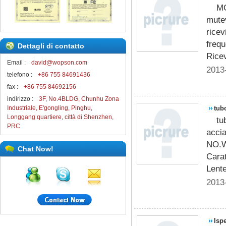
M
mutev
ricev
frequ
Dettagli di contatto
Ricev
Email :
david@wopson.com
2013
telefono :
+86 755 84691436
fax :
+86 755 84692156
indirizzo :
3F, No.4BLDG, Chunhu Zona
Industriale, E'gongling, Pinghu,
tub
Longgang quartiere, città di Shenzhen,
tu
ino
PRC
acci
NO.W
Chat Now!
Carat
Lente
2013
Isp