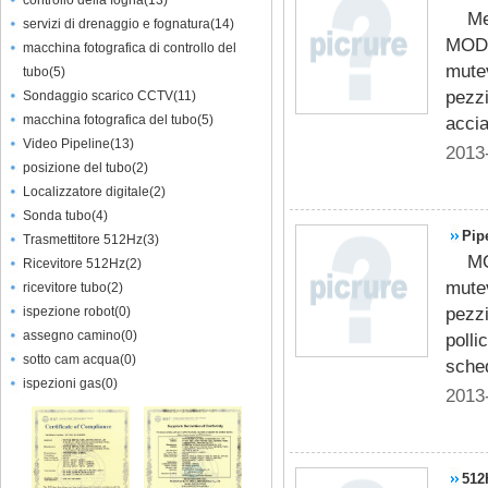
controllo della fogna
(
13
)
Me
servizi di drenaggio e fognatura
(
14
)
MOD
macchina fotografica di controllo del
mutev
tubo
(
5
)
pezzi
Sondaggio scarico CCTV
(
11
)
macchina fotografica del tubo
(
5
)
accia
Video Pipeline
(
13
)
2013
posizione del tubo
(
2
)
Localizzatore digitale
(
2
)
Sonda tubo
(
4
)
Pip
Trasmettitore 512Hz
(
3
)
M
Ricevitore 512Hz
(
2
)
mutev
ricevitore tubo
(
2
)
pezzi
ispezione robot
(
0
)
assegno camino
(
0
)
polli
sotto cam acqua
(
0
)
sche
ispezioni gas
(
0
)
2013
512