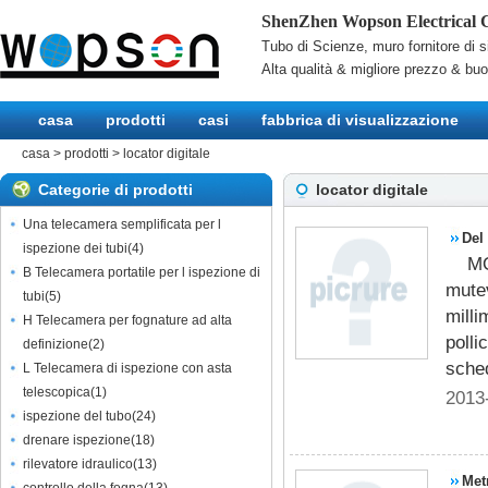
ShenZhen Wopson Electrical C
Tubo di Scienze, muro fornitore di s
Alta qualità & migliore prezzo & bu
casa
prodotti
casi
fabbrica di visualizzazione
casa
>
prodotti
>
locator digitale
Categorie di prodotti
locator digitale
Una telecamera semplificata per l
Del
ispezione dei tubi
(
4
)
M
foto
B Telecamera portatile per l ispezione di
mutev
tubi
(
5
)
milli
H Telecamera per fognature ad alta
polli
definizione
(
2
)
sche
L Telecamera di ispezione con asta
telescopica
(
1
)
2013
ispezione del tubo
(
24
)
drenare ispezione
(
18
)
rilevatore idraulico
(
13
)
Met