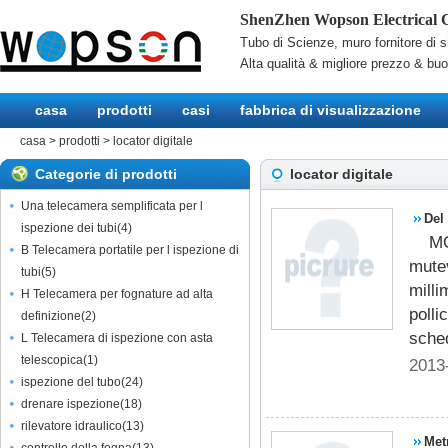
ShenZhen Wopson Electrical C
Tubo di Scienze, muro fornitore di s
Alta qualità & migliore prezzo & bu
casa
prodotti
casi
fabbrica di visualizzazione
casa
>
prodotti
>
locator digitale
Categorie di prodotti
locator digitale
Una telecamera semplificata per l
Del
ispezione dei tubi
(
4
)
M
foto
B Telecamera portatile per l ispezione di
mutev
tubi
(
5
)
milli
H Telecamera per fognature ad alta
polli
definizione
(
2
)
sche
L Telecamera di ispezione con asta
telescopica
(
1
)
2013
ispezione del tubo
(
24
)
drenare ispezione
(
18
)
rilevatore idraulico
(
13
)
Met