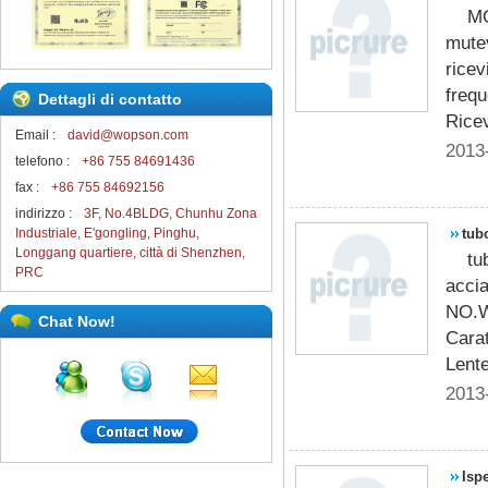
M
mutev
ricev
frequ
Dettagli di contatto
Ricev
Email :
david@wopson.com
2013
telefono :
+86 755 84691436
fax :
+86 755 84692156
indirizzo :
3F, No.4BLDG, Chunhu Zona
Industriale, E'gongling, Pinghu,
tub
Longgang quartiere, città di Shenzhen,
tu
ino
PRC
acci
NO.W
Chat Now!
Carat
Lente
2013
Isp