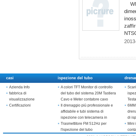
WP
isp
dime
inoss
zaffi
NTSC:
2013
casi
ispezione del tubo
drena
Azienda Info
A colori TFT Monitor di controllo
Scari
fabbrica di
del tubo del sistema 20M Tastiera
ispe
visualizzazione
Cavo e Meter contatore cavo
Test
Certificazioni
Il drenaggio più professionale e
6MM 
affidabile e tubi sistema di
drena
ispezione con telecamera in
di is
acciaio inox
Trasmettitore FM 512Hz per
Mini 
l'ispezione del tubo
cont