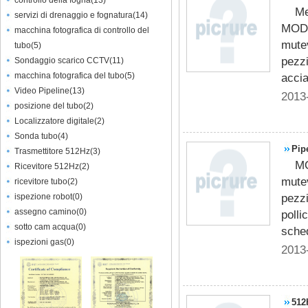
controllo della fogna
(
13
)
Me
servizi di drenaggio e fognatura
(
14
)
MOD
macchina fotografica di controllo del
mutev
tubo
(
5
)
pezzi
Sondaggio scarico CCTV
(
11
)
macchina fotografica del tubo
(
5
)
accia
Video Pipeline
(
13
)
2013
posizione del tubo
(
2
)
Localizzatore digitale
(
2
)
Sonda tubo
(
4
)
Pip
Trasmettitore 512Hz
(
3
)
M
Ricevitore 512Hz
(
2
)
mutev
ricevitore tubo
(
2
)
pezzi
ispezione robot
(
0
)
assegno camino
(
0
)
polli
sotto cam acqua
(
0
)
sche
ispezioni gas
(
0
)
2013
512