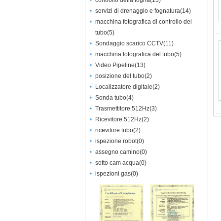
controllo della fogna
(
13
)
servizi di drenaggio e fognatura
(
14
)
macchina fotografica di controllo del
tubo
(
5
)
Sondaggio scarico CCTV
(
11
)
macchina fotografica del tubo
(
5
)
Video Pipeline
(
13
)
posizione del tubo
(
2
)
Localizzatore digitale
(
2
)
Sonda tubo
(
4
)
Trasmettitore 512Hz
(
3
)
Ricevitore 512Hz
(
2
)
ricevitore tubo
(
2
)
ispezione robot
(
0
)
assegno camino
(
0
)
sotto cam acqua
(
0
)
ispezioni gas
(
0
)