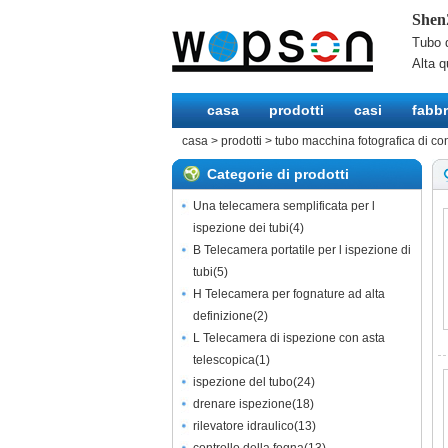
Shen
Tubo d
Alta q
casa
prodotti
casi
fabbr
casa
>
prodotti
>
tubo macchina fotografica di con
Categorie di prodotti
Una telecamera semplificata per l
ispezione dei tubi
(
4
)
B Telecamera portatile per l ispezione di
tubi
(
5
)
H Telecamera per fognature ad alta
definizione
(
2
)
L Telecamera di ispezione con asta
telescopica
(
1
)
ispezione del tubo
(
24
)
drenare ispezione
(
18
)
rilevatore idraulico
(
13
)