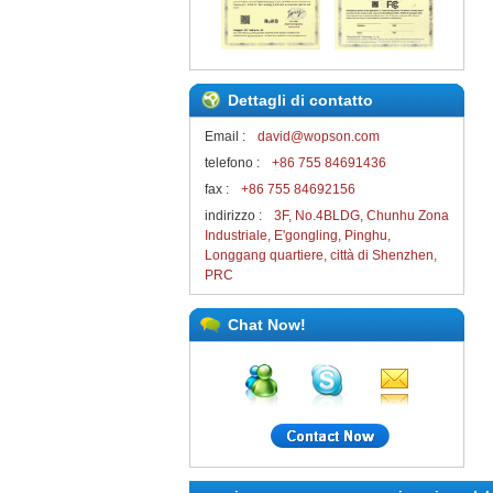
Dettagli di contatto
Email :
david@wopson.com
telefono :
+86 755 84691436
fax :
+86 755 84692156
indirizzo :
3F, No.4BLDG, Chunhu Zona
Industriale, E'gongling, Pinghu,
Longgang quartiere, città di Shenzhen,
PRC
Chat Now!