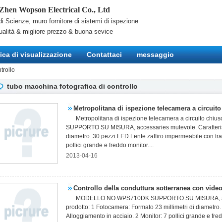
Zhen Wopson Electrical Co., Ltd
i Scienze, muro fornitore di sistemi di ispezione
ualità & migliore prezzo & buona sevice
ica di visualizzazione
Contattaci
messaggio
trollo
tubo macchina fotografica di controllo
Metropolitana di ispezione telecamera a circui
Metropolitana di ispezione telecamera a circuito
SUPPORTO SU MISURA, accessaries mutevole. Caratterist
diametro. 30 pezzi LED Lente zaffiro impermeabile con tras
pollici grande e freddo monitor....
2013-04-16
Controllo della conduttura sotterranea con vid
MODELLO NO.WPS710DK SUPPORTO SU MISURA, access
prodotto: 1 Fotocamera: Formato 23 millimetri di diametro
Alloggiamento in acciaio. 2 Monitor: 7 pollici grande e fre