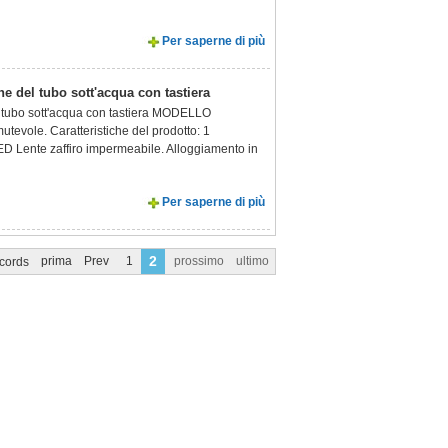
Per saperne di più
e del tubo sott'acqua con tastiera
l tubo sott'acqua con tastiera MODELLO
le. Caratteristiche del prodotto: 1
ED Lente zaffiro impermeabile. Alloggiamento in
Per saperne di più
2
prima
Prev
1
prossimo
ultimo
cords