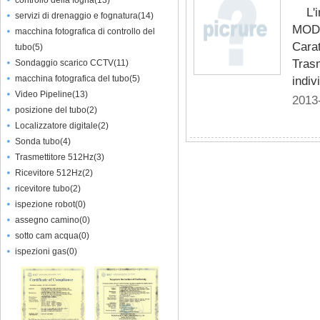
controllo della fogna
(
13
)
L'
servizi di drenaggio e fognatura
(
14
)
MODE
macchina fotografica di controllo del
Carat
tubo
(
5
)
Trasm
Sondaggio scarico CCTV
(
11
)
macchina fotografica del tubo
(
5
)
indiv
Video Pipeline
(
13
)
2013
posizione del tubo
(
2
)
Localizzatore digitale
(
2
)
Sonda tubo
(
4
)
Trasmettitore 512Hz
(
3
)
Ricevitore 512Hz
(
2
)
ricevitore tubo
(
2
)
ispezione robot
(
0
)
assegno camino
(
0
)
sotto cam acqua
(
0
)
ispezioni gas
(
0
)