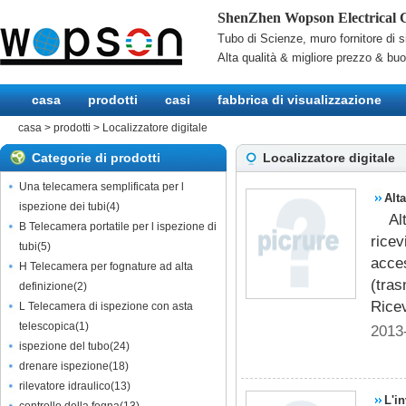
ShenZhen Wopson Electrical C
Tubo di Scienze, muro fornitore di s
Alta qualità & migliore prezzo & bu
casa
prodotti
casi
fabbrica di visualizzazione
casa
>
prodotti
>
Localizzatore digitale
Categorie di prodotti
Localizzatore digitale
Una telecamera semplificata per l
Alta
ispezione dei tubi
(
4
)
Al
512
B Telecamera portatile per l ispezione di
rice
tubi
(
5
)
acces
H Telecamera per fognature ad alta
(tras
definizione
(
2
)
Ricev
L Telecamera di ispezione con asta
telescopica
(
1
)
2013
ispezione del tubo
(
24
)
drenare ispezione
(
18
)
rilevatore idraulico
(
13
)
L'in