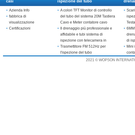
casi
ispezione del tubo
drena
Azienda Info
A colori TFT Monitor di controllo
Scari
fabbrica di
del tubo del sistema 20M Tastiera
ispe
visualizzazione
Cavo e Meter contatore cavo
Test
Certificazioni
Il drenaggio più professionale e
6MM 
affidabile e tubi sistema di
drena
ispezione con telecamera in
di is
acciaio inox
Trasmettitore FM 512Hz per
Mini 
l'ispezione del tubo
cont
2021 © WOPSON INTERNATION